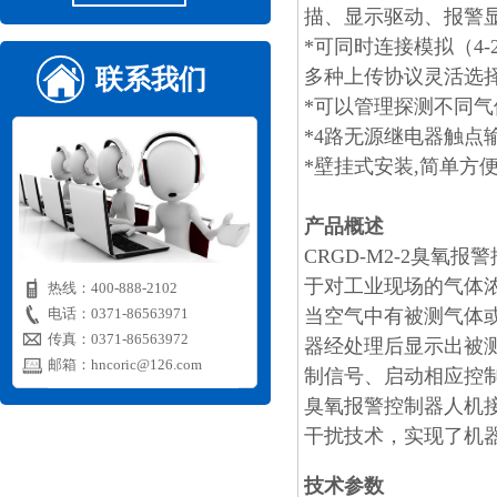
描、显示驱动、报警
*可同时连接模拟（4-
联系我们
多种上传协议灵活选
*可以管理探测不同
*4路无源继电器触点
*壁挂式安装,简单方
产品概述
CRGD-M2-2臭氧
于对工业现场的气体
热线：400-888-2102
电话：0371-86563971
当空气中有被测气体
传真：
0371-86563972
器经处理后显示出被
邮箱：hncoric
@126.com
制信号、启动相应控
臭氧报警控制器人机
干扰技术，实现了机
技术参数