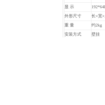
显 示
192*
外形尺寸
长×宽×
重 量
约2kg
安装方式
壁挂
出厂配置
主机、
上一个：
CRGD-1DB一
下一个：
CRGD-M2臭氧
相关产品：